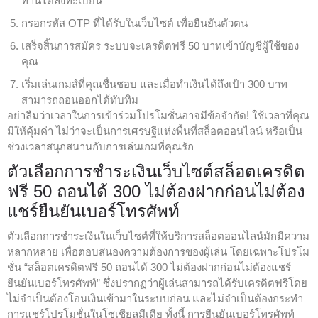
ท่านได้ลงทะเบียน
กรอกรหัส OTP ที่ได้รับในเว็บไซต์ เพื่อยืนยันตัวตน
เสร็จสิ้นการสมัคร ระบบจะเครดิตฟรี 50 บาทเข้าบัญชีผู้ใช้ของ
คุณ
เริ่มเล่นเกมส์ที่คุณชื่นชอบ และเมื่อทำเงินได้ถึงเป้า 300 บาท
สามารถถอนออกได้ทับทิม
อย่าลืมว่าเวลาในการเข้าร่วมโปรโมชั่นอาจมีข้อจำกัด! ใช้เวลาที่คุณ
มีให้คุ้มค่า ไม่ว่าจะเป็นการเศรษฐีแห่งพื้นที่สล็อตออนไลน์ หรือเป็น
ช่วงเวลาสนุกสนานกับการเล่นเกมที่คุณรัก
ตัวเลือกการชำระเงินเว็บไซต์สล็อตเครดิต
ฟรี 50 ถอนได้ 300 ไม่ต้องฝากก่อนไม่ต้อง
แชร์ยืนยันเบอร์โทรศัพท์
ตัวเลือกการชำระเงินในเว็บไซต์ที่ให้บริการสล็อตออนไลน์มักมีความ
หลากหลาย เพื่อตอบสนองความต้องการของผู้เล่น โดยเฉพาะโปรโม
ชั่น “สล็อตเครดิตฟรี 50 ถอนได้ 300 ไม่ต้องฝากก่อนไม่ต้องแชร์
ยืนยันเบอร์โทรศัพท์” ซึ่งปรากฏว่าผู้เล่นสามารถได้รับเครดิตฟรีโดย
ไม่จำเป็นต้องโอนเงินเข้ามาในระบบก่อน และไม่จำเป็นต้องกระทำ
การแชร์โปรโมชั่นในโซเชียลมีเดีย ทั้งนี้ การยืนยันเบอร์โทรศัพท์