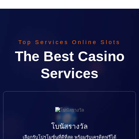
Top Services Online Slots
The Best Casino
Services
โบนัสรางวัล
เลือกรับโปรโมชั่นที่ดีที่สุด พร้อมรับเครดิตฟรีได้