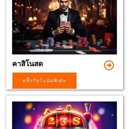
คาสิโนสด
คลิ๊กรับโบนัสพิเศษ