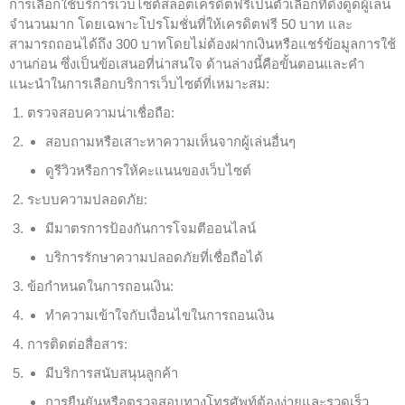
การเลือกใช้บริการเว็บไซต์สล็อตเครดิตฟรีเป็นตัวเลือกที่ดึงดูดผู้เล่น
จำนวนมาก โดยเฉพาะโปรโมชั่นที่ให้เครดิตฟรี 50 บาท และ
สามารถถอนได้ถึง 300 บาทโดยไม่ต้องฝากเงินหรือแชร์ข้อมูลการใช้
งานก่อน ซึ่งเป็นข้อเสนอที่น่าสนใจ ด้านล่างนี้คือขั้นตอนและคำ
แนะนำในการเลือกบริการเว็บไซต์ที่เหมาะสม:
ตรวจสอบความน่าเชื่อถือ:
สอบถามหรือเสาะหาความเห็นจากผู้เล่นอื่นๆ
ดูรีวิวหรือการให้คะแนนของเว็บไซต์
ระบบความปลอดภัย:
มีมาตรการป้องกันการโจมตีออนไลน์
บริการรักษาความปลอดภัยที่เชื่อถือได้
ข้อกำหนดในการถอนเงิน:
ทำความเข้าใจกับเงื่อนไขในการถอนเงิน
การติดต่อสื่อสาร:
มีบริการสนับสนุนลูกค้า
การยืนยันหรือตรวจสอบทางโทรศัพท์ต้องง่ายและรวดเร็ว