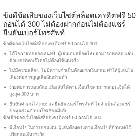
ข้อดีข้อเสียของเว็บไซต์สล็อตเครดิตฟรี 50
ถอนได้ 300 ไม่ต้องฝากก่อนไม่ต้องแชร์
ยืนยันเบอร์โทรศัพท์
ข้อดีของเว็บไซต์สล็อตเครดิตฟรี 50 ถอนได้ 300:
ได้โอกาสทดลองเล่นฟรี: ผู้เล่นเกมสล็อตใหม่สามารถทดลองเล่น
ด้วยเครดิตฟรีโดยไม่ต้องใช้เงินจริง
ไม่มีความเสี่ยง: ไม่มีความจำเป็นต้องฝากเงินก่อน ทำให้ผู้เล่นไม่
เสี่ยงต่อการสูญเสียเงินส่วนตัว
ง่ายต่อการถอนเงิน: เมื่อเล่นได้ตามเงื่อนไขสามารถถอนเงินได้
สูงสุด 300 บาท
ยืนยันตัวตนได้ง่าย: แค่ยืนยันเบอร์โทรศัพท์ ไม่จำเป็นต้องแชร์
ข้อมูลส่วนตัวบนโซเชียลมีเดีย
ข้อเสียของเว็บไซต์สล็อตเครดิตฟรี 50 ถอนได้ 300:
มีเงื่อนไขในการถอนเงิน: ผู้เล่นต้องตรงตามเงื่อนไขที่กำหนดไว้
เพื่อถอนเงินรางวัล