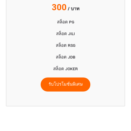
300
/ บาท
สล็อต PG
สล็อต JILI
สล็อต RSG
สล็อต JDB
สล็อต JOKER
รับโปรโมชั่นพิเศษ