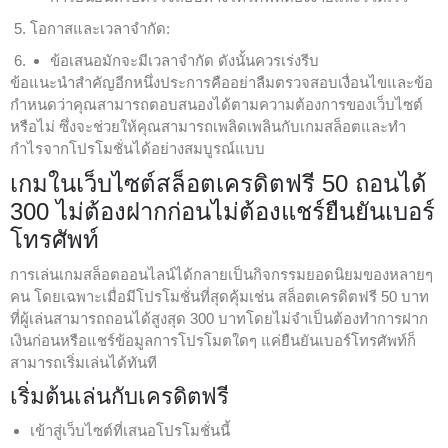
โอกาสและเวลาจำกัด:
ข้อเสนอมักจะมีเวลาจำกัด ดังนั้นควรเร่งรีบ
ข้อแนะนำสำคัญอีกหนึ่งประการคืออย่าลืมตรวจสอบเงื่อนไขและข้อ
กำหนดว่าคุณสามารถตอบสนองได้ตามความต้องการของเว็บไซต์
หรือไม่ ซึ่งจะช่วยให้คุณสามารถเพลิดเพลินกับเกมสล็อตและทำ
กำไรจากโปรโมชั่นได้อย่างสมบูรณ์แบบ
เกมในเว็บไซต์สล็อตเครดิตฟรี 50 ถอนได้
300 ไม่ต้องฝากก่อนไม่ต้องแชร์ยืนยันเบอร์
โทรศัพท์
การเล่นเกมสล็อตออนไลน์ได้กลายเป็นกิจกรรมยอดนิยมของหลายๆ
คน โดยเฉพาะเมื่อมีโปรโมชั่นที่สุดคุ้มเช่น สล็อตเครดิตฟรี 50 บาท
ที่ผู้เล่นสามารถถอนได้สูงสุด 300 บาทโดยไม่จำเป็นต้องทำการฝาก
เงินก่อนหรือแชร์ข้อมูลการโปรโมตใดๆ แค่ยืนยันเบอร์โทรศัพท์ก็
สามารถเริ่มเล่นได้ทันที
เริ่มต้นเล่นกับเครดิตฟรี
เข้าสู่เว็บไซต์ที่เสนอโปรโมชั่นนี้