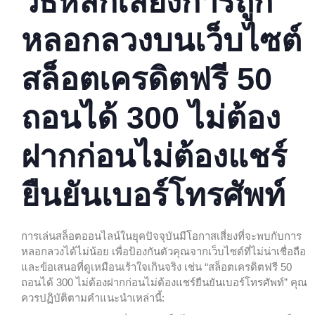
วิธีหลีกเลี่ยงการถูก
หลอกลวงบนเว็บไซต์
สล็อตเครดิตฟรี 50
ถอนได้ 300 ไม่ต้อง
ฝากก่อนไม่ต้องแชร์
ยืนยันเบอร์โทรศัพท์
การเล่นสล็อตออนไลน์ในยุคปัจจุบันมีโอกาสเสี่ยงที่จะพบกับการ
หลอกลวงได้ไม่น้อย เพื่อป้องกันตัวคุณจากเว็บไซต์ที่ไม่น่าเชื่อถือ
และข้อเสนอที่ดูเหมือนเร้าใจเกินจริง เช่น “สล็อตเครดิตฟรี 50
ถอนได้ 300 ไม่ต้องฝากก่อนไม่ต้องแชร์ยืนยันเบอร์โทรศัพท์” คุณ
ควรปฏิบัติตามคำแนะนำเหล่านี้: