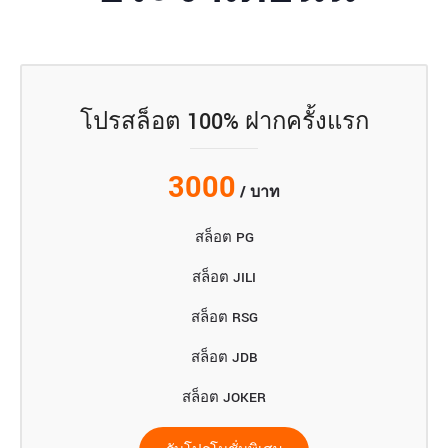
โปรสล็อต 100% ฝากครั้งแรก
3000
/ บาท
สล็อต PG
สล็อต JILI
สล็อต RSG
สล็อต JDB
สล็อต JOKER