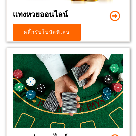
แทงหวยออนไลน์
คลิ๊กรับโบนัสพิเศษ