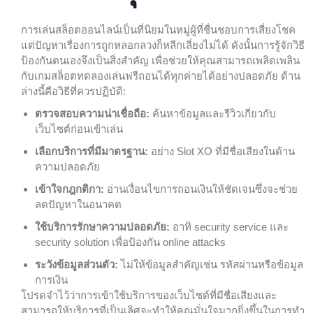
การเล่นสล็อตออนไลน์เป็นที่นิยมในหมู่ผู้ที่ชื่นชอบการเสี่ยงโชค
แต่ปัญหาเรื่องการถูกหลอกลวงก็หลีกเลี่ยงไม่ได้ ดังนั้นการรู้จักวิธี
ป้องกันตนเองจึงเป็นสิ่งสำคัญ เพื่อช่วยให้คุณสามารถเพลิดเพลิน
กับเกมสล็อตทดลองเล่นฟรีถอนได้ทุกค่ายได้อย่างปลอดภัย ด้าน
ล่างนี้คือวิธีที่ควรปฏิบัติ:
ตรวจสอบความน่าเชื่อถือ:
ค้นหาข้อมูลและรีวิวเกี่ยวกับ
เว็บไซต์ก่อนเข้าเล่น
เลือกบริการที่มีมาตรฐาน:
อย่าง Slot XO ที่มีชื่อเสียงในด้าน
ความปลอดภัย
เข้าใจกฎกติกา:
อ่านเงื่อนไขการถอนเงินให้ชัดเจนซึ่งจะช่วย
ลดปัญหาในอนาคต
ใช้บริการรักษาความปลอดภัย:
อาทิ security service และ
security solution เพื่อป้องกัน online attacks
ระวังข้อมูลส่วนตัว:
ไม่ให้ข้อมูลสำคัญเช่น รหัสผ่านหรือข้อมูล
การเงิน
โปรดจำไว้ว่าการเข้าใช้บริการของเว็บไซต์ที่มีชื่อเสียงและ
สามารถให้บริการที่เป็นเลิศจะทำให้คุณมั่นใจมากยิ่งขึ้นในการทำ