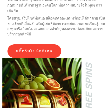
กฎหมายที่ได้มาตรฐานระดับโลกเพื่อความสบายใจในทุกๆ การ
เดิมพัน
โดยสรุป, เว็บไซต์ที่เสนอ สล็อตทดลองเล่นฟรีถอนได้ทุกค่าย เป็น
ทางเลือกที่เยี่ยมสำหรับผู้เล่นที่ต้องการทดสอบเกมและเรียนรู้ก่อน
ลงทุนจริง โดยไม่ละเลยความสำคัญของความปลอดภัยและการ
บริการลูกค้าที่ดี
คลิ๊กรับโบนัสพิเศษ
SLOTS FREE SPINS