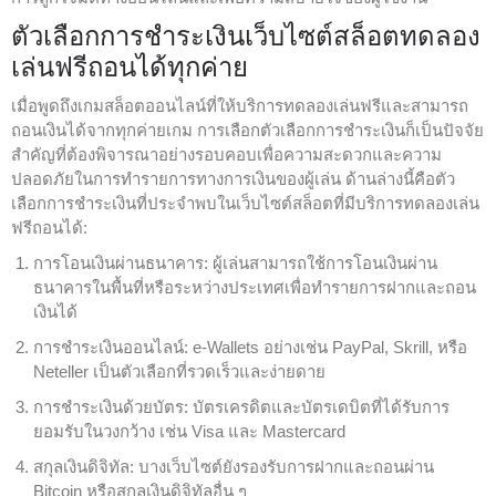
ตัวเลือกการชำระเงินเว็บไซต์สล็อตทดลอง
เล่นฟรีถอนได้ทุกค่าย
เมื่อพูดถึงเกมสล็อตออนไลน์ที่ให้บริการทดลองเล่นฟรีและสามารถ
ถอนเงินได้จากทุกค่ายเกม การเลือกตัวเลือกการชำระเงินก็เป็นปัจจัย
สำคัญที่ต้องพิจารณาอย่างรอบคอบเพื่อความสะดวกและความ
ปลอดภัยในการทำรายการทางการเงินของผู้เล่น ด้านล่างนี้คือตัว
เลือกการชำระเงินที่ประจำพบในเว็บไซต์สล็อตที่มีบริการทดลองเล่น
ฟรีถอนได้:
การโอนเงินผ่านธนาคาร: ผู้เล่นสามารถใช้การโอนเงินผ่าน
ธนาคารในพื้นที่หรือระหว่างประเทศเพื่อทำรายการฝากและถอน
เงินได้
การชำระเงินออนไลน์: e-Wallets อย่างเช่น PayPal, Skrill, หรือ
Neteller เป็นตัวเลือกที่รวดเร็วและง่ายดาย
การชำระเงินด้วยบัตร: บัตรเครดิตและบัตรเดบิตที่ได้รับการ
ยอมรับในวงกว้าง เช่น Visa และ Mastercard
สกุลเงินดิจิทัล: บางเว็บไซต์ยังรองรับการฝากและถอนผ่าน
Bitcoin หรือสกุลเงินดิจิทัลอื่น ๆ