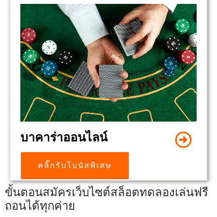
บาคาร่าออนไลน์
คลิ๊กรับโบนัสพิเศษ
ขั้นตอนสมัครเว็บไซต์สล็อตทดลองเล่นฟรี
ถอนได้ทุกค่าย