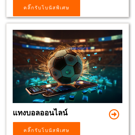
คลิ๊กรับโบนัสพิเศษ
แทงบอลออนไลน์
คลิ๊กรับโบนัสพิเศษ