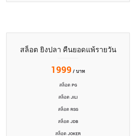
สล็อต ยิงปลา คืนยอดแพ้รายวัน
1999
/ บาท
สล็อต PG
สล็อต JILI
สล็อต RSG
สล็อต JDB
สล็อต JOKER