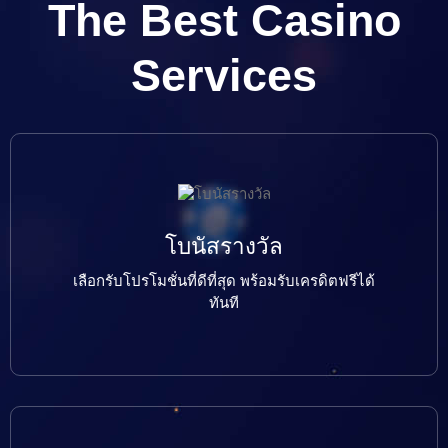
The Best Casino
Services
โบนัสรางวัล
เลือกรับโปรโมชั่นที่ดีที่สุด พร้อมรับเครดิตฟรีได้
ทันที