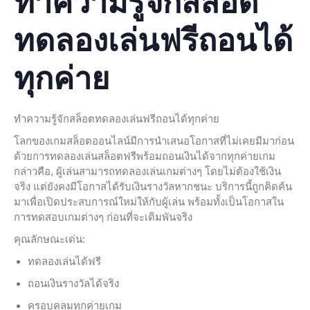
ทำความรู้จักสล็อต
ทดลองเล่นฟรีถอนได้
ทุกค่าย
ทำความรู้จักสล็อตทดลองเล่นฟรีถอนได้ทุกค่าย
โลกของเกมสล็อตออนไลน์มีการนำเสนอโอกาสที่ไม่เคยมีมาก่อน
ด้วยการทดลองเล่นสล็อตฟรีพร้อมถอนเงินได้จากทุกค่ายเกม
กล่าวคือ, ผู้เล่นสามารถทดลองเล่นเกมต่างๆ โดยไม่ต้องใช้เงิน
จริง แต่ยังคงมีโอกาสได้รับเงินรางวัลหากชนะ บริการนี้ถูกคิดค้น
มาเพื่อเปิดประสบการณ์ใหม่ให้กับผู้เล่น พร้อมทั้งเป็นโอกาสใน
การทดสอบเกมต่างๆ ก่อนที่จะเดิมพันจริง
คุณลักษณะเด่น:
ทดลองเล่นได้ฟรี
ถอนเงินรางวัลได้จริง
ครอบคลุมทุกค่ายเกม