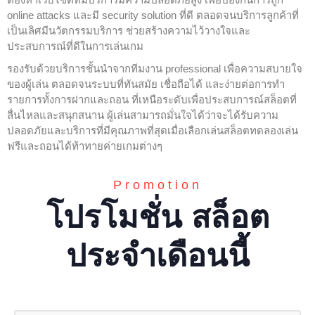
online attacks และมี security solution ที่ดี ตลอดจนบริการลูกค้าที่
เป็นเลิศมีนวัตกรรมบริการ ช่วยสร้างความไว้วางใจและ
ประสบการณ์ที่ดีในการเล่นเกม
รองรับด้วยบริการชั้นนำจากทีมงาน professional เพื่อความสบายใจ
ของผู้เล่น ตลอดจนระบบที่ทันสมัย เชื่อถือได้ และง่ายต่อการทำ
รายการทั้งการฝากและถอน ที่เหนือระดับเพื่อประสบการณ์สล็อตที่
ลื่นไหลและสนุกสนาน ผู้เล่นสามารถมั่นใจได้ว่าจะได้รับความ
ปลอดภัยและบริการที่มีคุณภาพที่สุดเมื่อเลือกเล่นสล็อตทดลองเล่น
ฟรีและถอนได้ท้าทายค่ายเกมต่างๆ
Promotion
โปรโมชั่น สล็อต
ประจำเดือนนี้