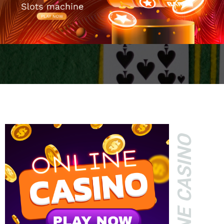
ONLINE CASINO